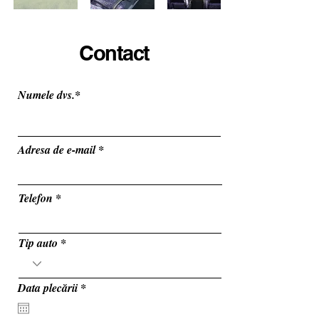
Contact
Numele dvs.*
Adresa de e-mail
Telefon
Tip auto
r
Data plecării
*
e
q