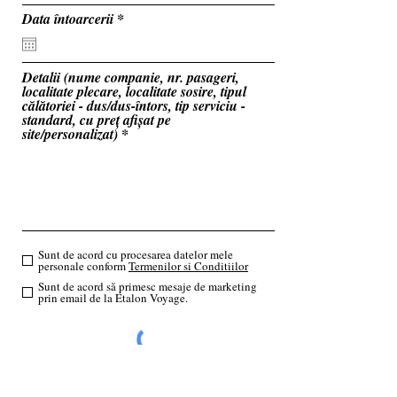
u
i
r
Data întoarcerii
*
r
e
e
q
d
u
i
Detalii (nume companie, nr. pasageri,
r
localitate plecare, localitate sosire, tipul
e
călătoriei - dus/dus-întors, tip serviciu -
d
standard, cu preț afișat pe
site/personalizat)
Sunt de acord cu procesarea datelor mele
personale conform
Termenilor si Conditiilor
Sunt de acord să primesc mesaje de marketing
prin email de la Etalon Voyage.
Trimite