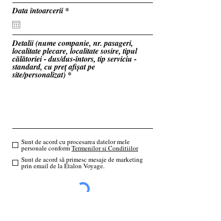
u
i
r
Data întoarcerii
*
r
e
e
q
d
u
i
Detalii (nume companie, nr. pasageri,
r
localitate plecare, localitate sosire, tipul
e
călătoriei - dus/dus-întors, tip serviciu -
d
standard, cu preț afișat pe
site/personalizat)
Sunt de acord cu procesarea datelor mele
personale conform
Termenilor si Conditiilor
Sunt de acord să primesc mesaje de marketing
prin email de la Etalon Voyage.
Trimite