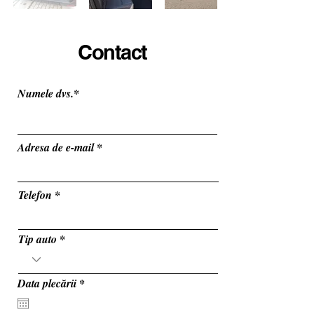
Contact
Numele dvs.*
Adresa de e-mail
Telefon
Tip auto
r
Data plecării
*
e
q